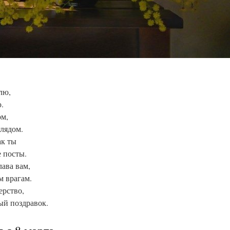
лю,
.
ом,
лядом.
ак ты
 посты.
лава вам,
 врагам.
ерство,
ый поздравок.