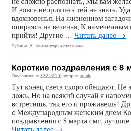
не сложно распознать, Мы вам жела
И вовсе неприятностей не знать. Уда
вдохновенья, На жизненном загадоч
опираясь на везенья, К намеченным
прийти! Другие …
Читать далее
→
к
Рубрика:
8
|
Комментарии
отключены
записи
Поздравительные
плакаты
Короткие поздравления с 8 
к
8
Опубликовано
12/31/2010
автором
admin
марта
Тут конец света скоро обещают, Не з
ложь, Но на всякий случай я напоми
встретишь, так его и проживешь! Д
с Международным женским днем Ко
поздравления с 8 марта смс, лучшие
Читать далее
→