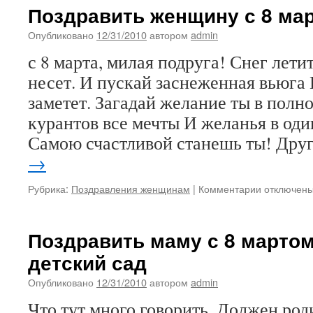
поздравлен
Поздравить женщину с 8 ма
с
8
Опубликовано
12/31/2010
автором
admin
марта
с 8 марта, милая подруга! Снег летит
несет. И пускай заснеженная вьюга 
заметет. Загадай желание ты в полн
курантов все мечты И желанья в оди
Самою счастливой станешь ты! Др
→
к
Рубрика:
Поздравления женщинам
|
Комментарии
отключен
записи
Поздравит
женщину
Поздравить маму с 8 мартом
с
детский сад
8
марта
Опубликовано
12/31/2010
автором
admin
Что тут много говорить, Должен род