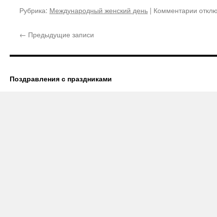
к
Рубрика:
Международный женский день
|
Комментарии
откл
запис
Поздр
←
Предыдущие записи
с
8
марта
женщ
Поздравления с праздниками