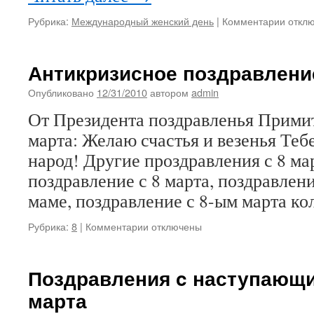
к
Рубрика:
Международный женский день
|
Комментарии
откл
запис
Корот
поздр
Антикризисное поздравление
с
8
Опубликовано
12/31/2010
автором
admin
марта
От Президента поздравленья Примит
смс
марта: Желаю счастья и везенья Теб
народ! Другие проздравления с 8 м
поздравление с 8 марта, поздравлени
маме, поздравление с 8-ым марта ко
к
Рубрика:
8
|
Комментарии
отключены
записи
Антикризисное
поздравление
Поздравления c наступающи
с
марта
8
марта