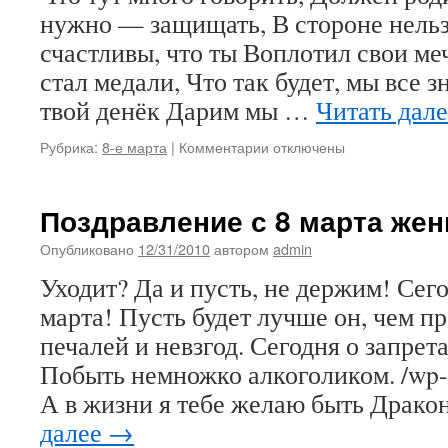
нужно — защищать, В стороне нельз
счастливы, что ты Воплотил свои м
стал медали, Что так будет, мы все з
твой денёк Дарим мы …
Читать дал
к
Рубрика:
8-е марта
|
Комментарии
отключены
записи
Поздравить
маму
Поздравление с 8 марта же
с
8
Опубликовано
12/31/2010
автором
admin
мартом
Уходит? Да и пусть, не держим! Сег
от
5
марта! Пусть будет лучше он, чем пр
лет
печалей и невзгод. Сегодня о запрет
детский
сад
Побыть немножко алкоголиком. /wp-c
А в жизни я тебе желаю быть Драко
далее
→