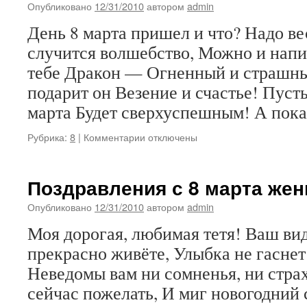
Опубликовано
12/31/2010
автором
admin
День 8 марта пришел и что? Надо ве
случится волшебство, Можно и напи
тебе Дракон — Огненный и страшны
подарит он Везение и счастье! Пусть
марта Будет сверхуспешным! А пок
к
Рубрика:
8
|
Комментарии
отключены
записи
Поздравления
c
Поздравления с 8 марта же
наступающим
праздником
Опубликовано
12/31/2010
автором
admin
8
Моя дорогая, любимая тетя! Ваш вид
марта
прекрасно живёте, Улыбка не гаснет
Неведомы вам ни сомненья, ни страх
сейчас пожелать, И миг новогодний 