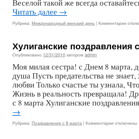
Веселой такой же всегда оставайтес
Читать далее
→
к
Рубрика:
Международный женский день
|
Комментарии
откл
запис
Поздр
с
Хулиганские поздравления с
8
марта
Опубликовано
12/31/2010
автором
admin
женщ
Моя милая сестра! с Днем 8 марта, д
колле
душа Пусть предательства не знает, 
любви Только счастье ты узнала, Чт
Жизнь в реальность превращала! Др
с 8 марта Хулиганские поздравлени
→
к
Рубрика:
Поздравления с 8 марта
|
Комментарии
отключены
записи
Хулиганские