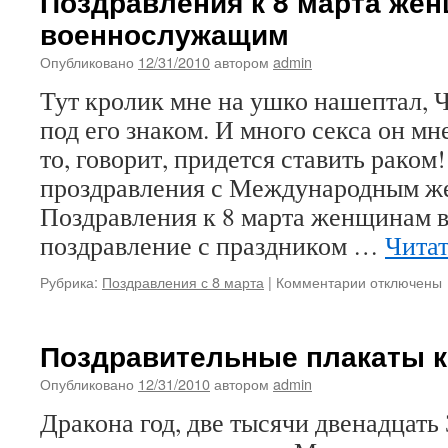
Поздравления к 8 марта же
военнослужащим
Опубликовано
12/31/2010
автором
admin
Тут кролик мне на ушко нашептал, Ч
под его знаком. И много секса он мн
то, говорит, придется ставить раком
проздравления с Международным ж
Поздравления к 8 марта женщинам
поздравление с праздником …
Читат
к
Рубрика:
Поздравления с 8 марта
|
Комментарии
отключены
записи
Поздравлен
к
Поздравительные плакаты к
8
марта
Опубликовано
12/31/2010
автором
admin
женщинам
Дракона год, две тысячи двенадцать
военнослуж