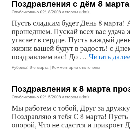
Поздравления с дём 8 марта
8
марта
Опубликовано
02/18/2008
автором
admin
от
Пусть сладким будет День 8 марта! 
учеников
прошедшем. Пускай всех вас удача 
угасает в сердце. Пусть каждый ден
жизни вашей будут в радость! с Дне
поздравляем вас! До …
Читать дале
к
Рубрика:
8-е марта
|
Комментарии
отключены
записи
Поздравления
с
Поздравления к 8 марта про
дём
8
Опубликовано
02/15/2008
автором
admin
марта
Мы работем с тобой, Друг за дружку
Поздравляю я тебя С 8 марта! Пусть
опорой, Что не сдастся и прикроет Д