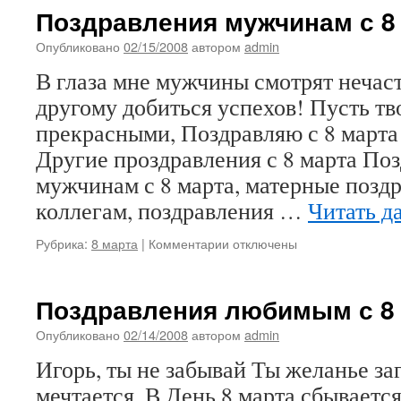
маме
Поздравления мужчинам с 8
с
8
Опубликовано
02/15/2008
автором
admin
марта
В глаза мне мужчины смотрят нечас
смс
другому добиться успехов! Пусть тв
прекрасными, Поздравляю с 8 марта
Другие проздравления с 8 марта По
мужчинам с 8 марта, матерные поздр
коллегам, поздравления …
Читать д
к
Рубрика:
8 марта
|
Комментарии
отключены
записи
Поздравления
мужчинам
Поздравления любимым с 8
с
8
Опубликовано
02/14/2008
автором
admin
марта
Игорь, ты не забывай Ты желанье заг
мечтается, В День 8 марта сбываетс