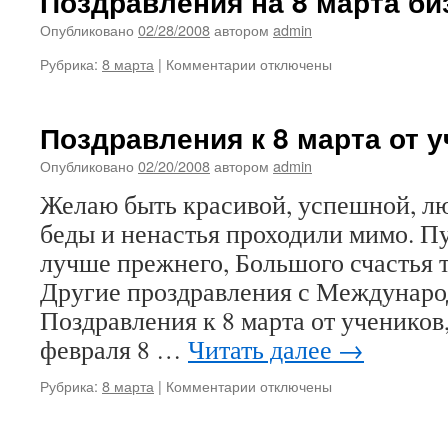
Поздравления на 8 марта би
Опубликовано
02/28/2008
автором
admin
к
Рубрика:
8 марта
|
Комментарии
отключены
записи
Поздравления
на
Поздравления к 8 марта от 
8
марта
Опубликовано
02/20/2008
автором
admin
бизнес
Желаю быть красивой, успешной, лю
партнера
беды и ненастья проходили мимо. Пу
лучше прежнего, Большого счастья т
Другие проздравления с Междунар
Поздравления к 8 марта от учеников
февраля 8 …
Читать далее
→
к
Рубрика:
8 марта
|
Комментарии
отключены
записи
Поздравления
к