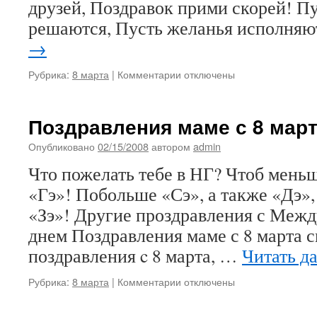
друзей, Поздравок прими скорей! Пу
решаются, Пусть желанья исполня
→
к
Рубрика:
8 марта
|
Комментарии
отключены
записи
Поздравления
к
Поздравления маме с 8 март
8
марта
Опубликовано
02/15/2008
автором
admin
проза
Что пожелать тебе в НГ? Чтоб мень
«Гэ»! Побольше «Сэ», а также «Дэ», 
«Зэ»! Другие проздравления с Меж
днем Поздравления маме с 8 марта 
поздравления c 8 марта, …
Читать д
к
Рубрика:
8 марта
|
Комментарии
отключены
записи
Поздравления