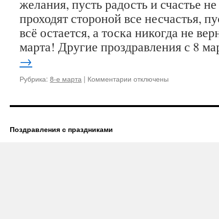
желания, пусть радость и счастье не
блин
проходят стороной все несчастья, п
8
марта
всё остается, а тоска никогда не вер
марта! Другие проздравления с 8 м
→
к
Рубрика:
8-е марта
|
Комментарии
отключены
записи
Поздравленияв
прозе
с
8
Поздравления с праздниками
мартом