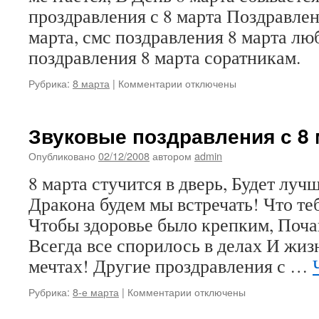
проздравления с 8 марта Поздравле
марта, смс поздравления 8 марта л
поздравления 8 марта соратникам.
к
Рубрика:
8 марта
|
Комментарии
отключены
записи
Поздравления
любимым
Звуковые поздравления с 8 
с
8
Опубликовано
02/12/2008
автором
admin
марта
8 марта стучится в дверь, Будет лучш
Дракона будем мы встречать! Что те
Чтобы здоровье было крепким, Поча
Всегда все спорилось в делах И жизн
мечтах! Другие проздравления с …
к
Рубрика:
8-е марта
|
Комментарии
отключены
записи