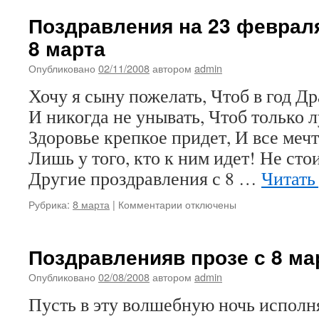
Звуковые
поздравления
Поздравления на 23 февраля
с
8 марта
8
марта
Опубликовано
02/11/2008
автором
admin
Хочу я сыну пожелать, Чтоб в год Др
И никогда не унывать, Чтоб только 
Здоровье крепкое придет, И все меч
Лишь у того, кто к ним идет! Не сто
Другие проздравления с 8 …
Читать
к
Рубрика:
8 марта
|
Комментарии
отключены
записи
Поздравления
на
Поздравленияв прозе с 8 м
23
февраля
Опубликовано
02/08/2008
автором
admin
не
Пусть в эту волшебную ночь исполня
то
что