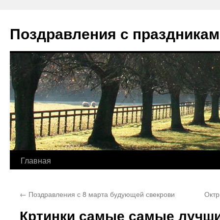
Перейти
к
Поздравления с праздникам
содержимому
Главная
←
Поздравления с 8 марта будующей свекрови
Октр
Кртинки самые самые лучши