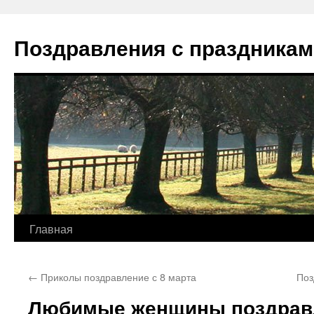
Перейти
к
Поздравления с праздникам
содержимому
Главная
←
Приколы поздравление с 8 марта
Поз
Любимые женщины поздравл