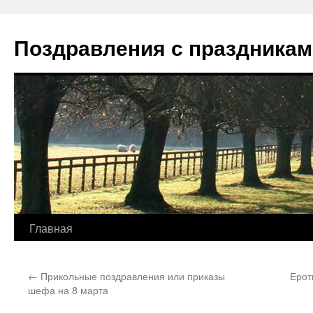
Перейти
к
Поздравления с праздникам
содержимому
Главная
←
Прикольные поздравления или приказы
Ерот
шефа на 8 марта