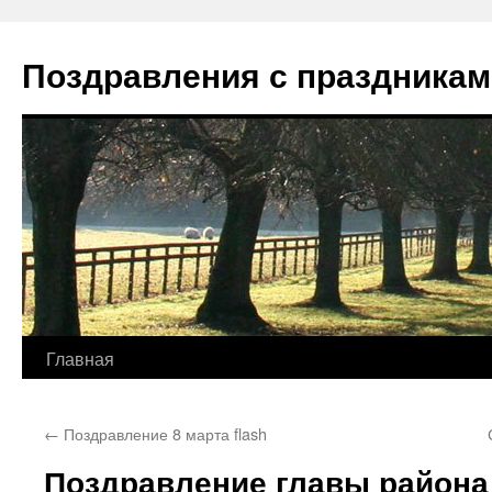
Перейти
к
Поздравления с праздникам
содержимому
Главная
←
Поздравление 8 марта flash
Поздравление главы района 