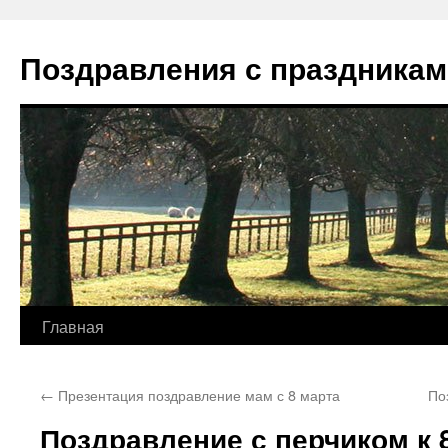
Перейти
к
Поздравления с праздникам
содержимому
Главная
←
Презентация поздравление мам с 8 марта
По
Поздравление с перчиком к 