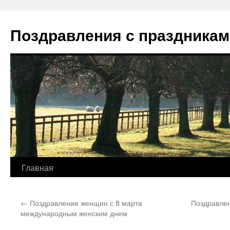
Перейти
к
Поздравления с праздникам
содержимому
Главная
←
Поздравление женщин с 8 марта
Поздравлен
международным женским днем