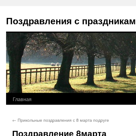
Перейти
к
Поздравления с праздникам
содержимому
Главная
←
Прикольные поздравления с 8 марта подруге
Поздравление 8марта