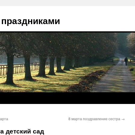
 праздниками
марта
8 марта поздравление сестра
→
а детский сад