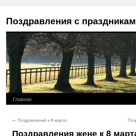
Перейти
к
Поздравления с праздникам
содержимому
Главная
←
Поздравлений к 8 марта
Поз
Поздравления жене к 8 март