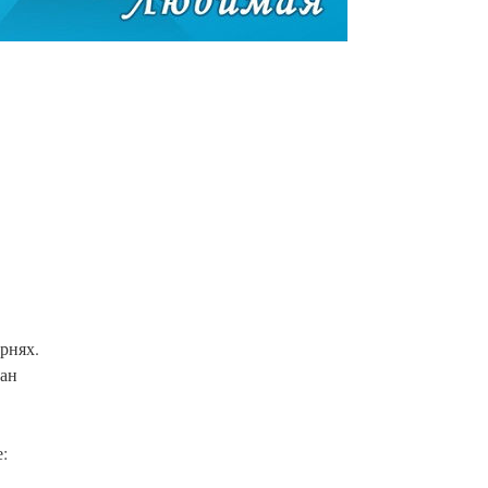
рнях.
ман
: