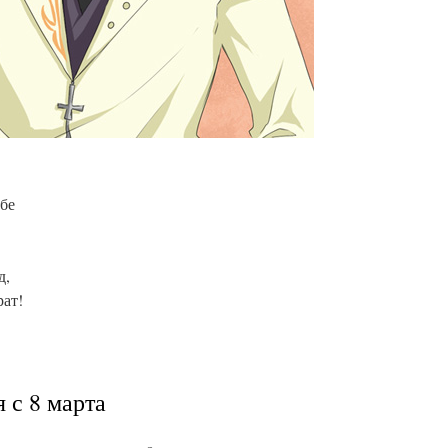
бе
д,
рат!
 с 8 марта