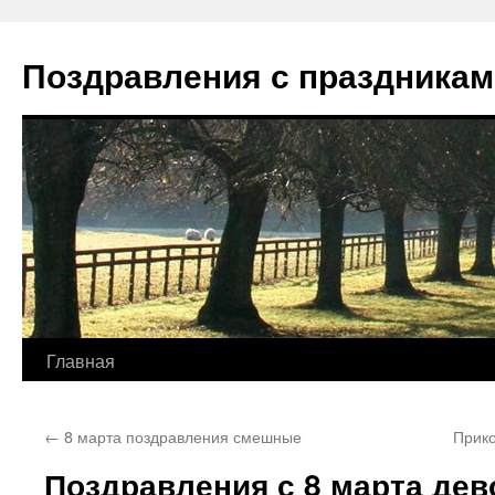
Перейти
к
Поздравления с праздникам
содержимому
Главная
←
8 марта поздравления смешные
Прико
Поздравления с 8 марта дев