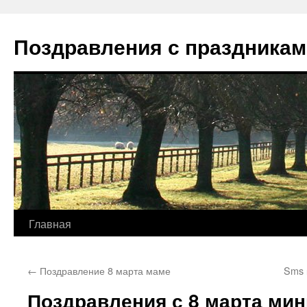
Перейти
к
Поздравления с праздникам
содержимому
Главная
←
Поздравление 8 марта маме
Sms 
Поздравления с 8 марта ми