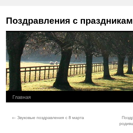
Перейти
к
Поздравления с праздникам
содержимому
Главная
←
Звуковые поздравления с 8 марта
Позд
родивш