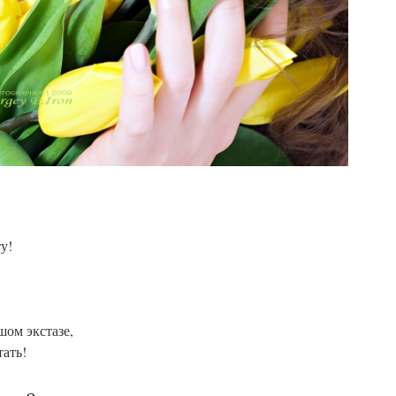
у!
.
шом экстазе,
тать!