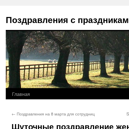
Перейти
к
Поздравления с праздникам
содержимому
Главная
←
Поздравления на 8 марта для сотрудниц
S
Шуточные поздравление жен