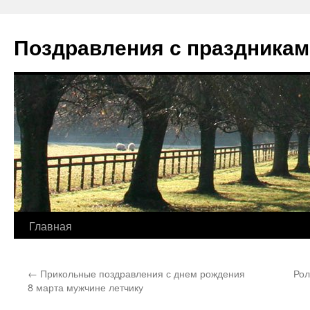
Перейти
к
Поздравления с праздникам
содержимому
Главная
←
Прикольные поздравления с днем рождения
Рол
8 марта мужчине летчику