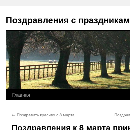
Перейти
к
Поздравления с праздникам
содержимому
Главная
←
Поздравить красиво с 8 марта
Поздрав
Поздравления к 8 марта пр