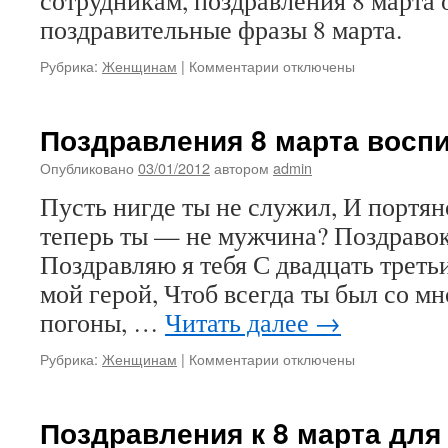
сотрудникам, поздравления 8 марта
поздравительные фразы 8 марта.
к
Рубрика:
Женщинам
|
Комментарии
отключены
записи
Поздравления
8
Поздравления 8 марта восп
марта
сотрудникам
Опубликовано
03/01/2012
автором
admin
Пусть нигде ты не служил, И портян
теперь ты — не мужчина? Поздравок
Поздравляю я тебя С двадцать трет
мой герой, Чтоб всегда ты был со м
погоны, …
Читать далее
→
к
Рубрика:
Женщинам
|
Комментарии
отключены
записи
Поздравления
8
Поздравления к 8 марта дл
марта