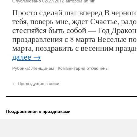
Опубликовано
02/27/2012
автором
admin
8
Просто сделай шаг вперед В черного
марта
тебя, поверь мне, ждет Счастье, радо
стесняйся быть собой — Год Дракона
проздравления с 8 марта Веселые по
марта, поздравить с весенним праз
далее
→
к
Рубрика:
Женщинам
|
Комментарии
отключены
записи
Веселые
←
Предыдущие записи
поздравления
к
8
марта
Поздравления с праздниками