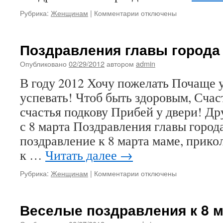
к
Рубрика:
Женщинам
|
Комментарии
отключены
записи
Поздравления
маме,
Поздравления главы города 
бабушке
с
Опубликовано
02/29/2012
автором
admin
8-
В году 2012 Хочу пожелать Почаще у
м
марта
успевать! Чтоб быть здоровым, Счас
счастья подкову Прибей у двери! Др
с 8 марта Поздравления главы города
поздравление к 8 марта маме, прик
к …
Читать далее
→
к
Рубрика:
Женщинам
|
Комментарии
отключены
записи
Поздравления
главы
Веселые поздравления к 8 
города
с