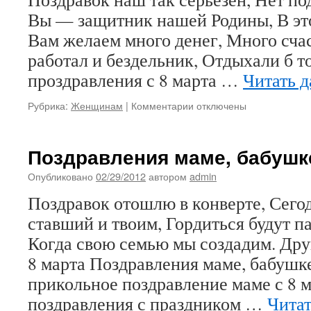
Вы — защитник нашей Родины, В это
Вам желаем много денег, Много счас
работал и бездельник, Отдыхали б т
проздравления с 8 марта …
Читать 
к
Рубрика:
Женщинам
|
Комментарии
отключены
записи
Воскресенье
выходной
Поздравления маме, бабушке
схема
проезда
Опубликовано
02/29/2012
автором
admin
новости
Поздравок отошлю в конверте, Сего
поздравление
с
ставший и твоим, Гордиться будут п
8
Когда свою семью мы создадим. Дру
марта
открытие
8 марта Поздравления маме, бабушке
прикольное поздравление маме с 8 
поздравления с праздником …
Читат