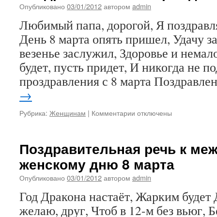
воспитателю
Опубликовано
03/01/2012
автором
admin
Любимый папа, дорогой, Я поздравл
День 8 марта опять пришел, Удачу за
везенье заслужил, Здоровье и немал
будет, пусть придет, И никогда не п
проздравления с 8 марта Поздравл
→
к
Рубрика:
Женщинам
|
Комментарии
отключены
записи
Поздравления
к
Поздравительная речь к ме
8
женскому дню 8 марта
марта
для
Опубликовано
03/01/2012
автором
admin
женщин
Год Дракона настаёт, Жарким будет 
желаю, друг, Чтоб в 12-м без вьюг, Б