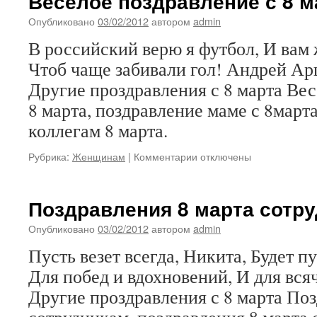
Веселое поздравление с 8 м
Опубликовано
03/02/2012
автором
admin
В российский верю я футбол, И вам
Чтоб чаще забивали гол! Андрей Ар
Другие проздравления с 8 марта Вес
8 марта, поздравление маме с 8март
коллегам 8 марта.
к
Рубрика:
Женщинам
|
Комментарии
отключены
записи
Веселое
поздравление
Поздравления 8 марта сотр
с
8
Опубликовано
03/02/2012
автором
admin
марта
Пусть везет всегда, Никита, Будет п
Для побед и вдохновений, И для вс
Другие проздравления с 8 марта Поз