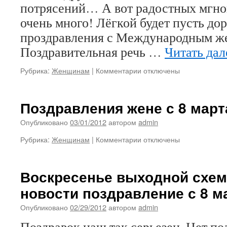
потрясений… А вот радостных мгн
очень много! Лёгкой будет пусть до
проздравления с Международным ж
Поздравительная речь …
Читать да
к
Рубрика:
Женщинам
|
Комментарии
отключены
записи
Поздравительная
речь
Поздравления жене с 8 март
к
международному
Опубликовано
03/01/2012
автором
admin
женскому
к
Рубрика:
Женщинам
|
Комментарии
отключены
дню
записи
8
Поздравления
марта
жене
Воскресенье выходной схем
с
новости поздравление с 8 м
8
марта
Опубликовано
02/29/2012
автором
admin
Поздравок наш так серьезен, Нет под